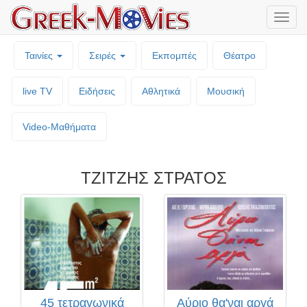
Μενο
επιλο
Ταινίες
Σειρές
Εκπομπές
Θέατρο
live TV
Ειδήσεις
Αθλητικά
Μουσική
Video-Mαθήματα
ΤΖΙΤΖΗΣ ΣΤΡΑΤΟΣ
45 τετραγωνικά
Αύριο θα'ναι αργά