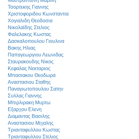
Μαστραντωνη Μαριλη
Τσορτεκης Γιαννης
Χριστοφοριδου Κωνσταντια
Χογιαλιδη Θεοδοσια
Νικολαϊδης Στελιος
Φαλελακης Κωστας
Δασκαλοπουλου Γιουλινα
Βακης Ηλιας
Παπαγεωργιου Λεωνιδας
Σταυρακουδης Νικος
Κεφαλας Νεκταριος
Μπασιακου Θεοδωρα
Αναστασιου Σταθης
Παναγιωτοπουλου Σατην
Συλλας Γιαννης
Μπιρλιρακη Μυρτω
Εξαρχου Ελενη
Διαμαντας Βασιλης
Αναστασιου Μιχαλης
Τριανταφυλλου Κωστας
Τριανταφυλλου Στελιος