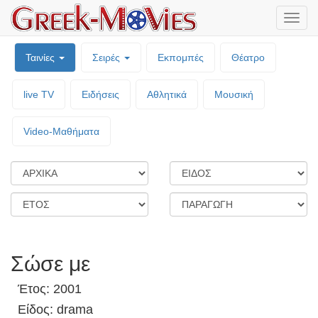
Μενο
επιλο
Ταινίες
Σειρές
Εκπομπές
Θέατρο
live TV
Ειδήσεις
Αθλητικά
Μουσική
Video-Mαθήματα
Σώσε με
Έτος: 2001
Είδος: drama