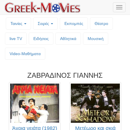
Μενο
επιλο
Ταινίες
Σειρές
Εκπομπές
Θέατρο
live TV
Ειδήσεις
Αθλητικά
Μουσική
Video-Mαθήματα
ΖΑΒΡΑΔΙΝΟΣ ΓΙΑΝΝΗΣ
Άγρια νειάτα (1982)
Μετέωρο και σκιά