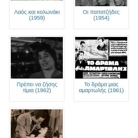
Λαός και κολωνάκι
Οι παπατζήδες
(1959)
(1954)
Πρέπει να ζήσης
Το δράμα μιας
τίμια (1962)
αμαρτωλής (1961)