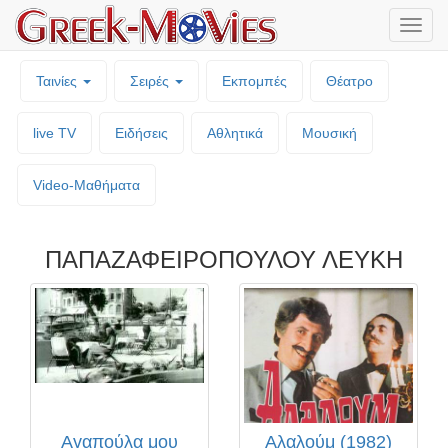
Μενο
επιλο
Ταινίες
Σειρές
Εκπομπές
Θέατρο
live TV
Ειδήσεις
Αθλητικά
Μουσική
Video-Mαθήματα
ΠΑΠΑΖΑΦΕΙΡΟΠΟΥΛΟΥ ΛΕΥΚΗ
Αγαπούλα μου
Αλαλούμ (1982)