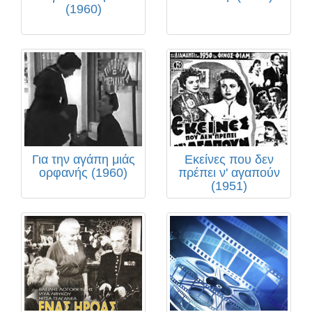
(1960)
Για την αγάπη μιάς
Εκείνες που δεν
ορφανής (1960)
πρέπει ν' αγαπούν
(1951)