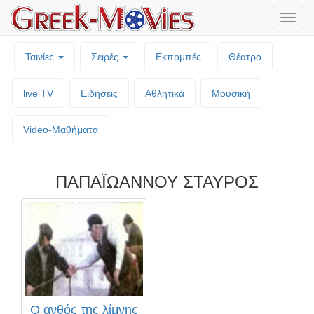
Μενο
επιλο
Ταινίες
Σειρές
Εκπομπές
Θέατρο
live TV
Ειδήσεις
Αθλητικά
Μουσική
Video-Mαθήματα
ΠΑΠΑΪΩΑΝΝΟΥ ΣΤΑΥΡΟΣ
Ο ανθός της λίμνης