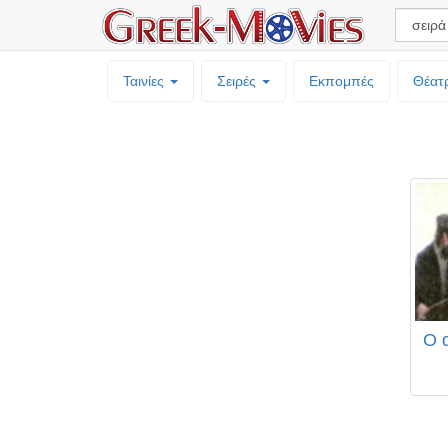
Ταινίες
Σειρές
Εκπομπές
Θέατ
Ο 