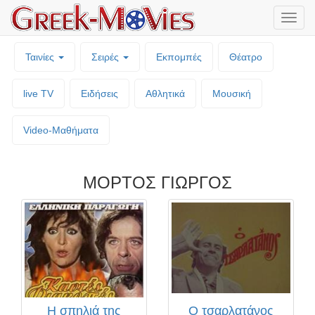
Μενο
επιλο
Ταινίες
Σειρές
Εκπομπές
Θέατρο
live TV
Ειδήσεις
Αθλητικά
Μουσική
Video-Mαθήματα
ΜΟΡΤΟΣ ΓΙΩΡΓΟΣ
Η σπηλιά της
Ο τσαρλατάνος