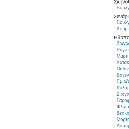
Σκηνο
Βουλγ
Σενάρι
Βουλγ
Κουμα
Ηθοπο
Ζωγρα
Ρηγο
Μαρτι
Κατακ
Ουδιν
Βαγεν
Εμιρζ
Καλαρ
Ζιωγα
Γαροφ
Φλωρ
Βεακη
Μορτο
Λαμπ