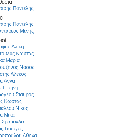
θεσία
αρης Παντελης
ο
αρης Παντελης
νταρεας Μενης
ιοί
φου Αλικη
πουλος Κωστας
κα Μαρια
ουζηνος Νασος
οτης Αλεκος
α Αννα
α Ειρηνη
ογλου Σταυρος
ς Κωστας
αλλου Νικος
α Μικα
 Σμαραγδα
ς Γιωργος
ροπουλου Αθηνα