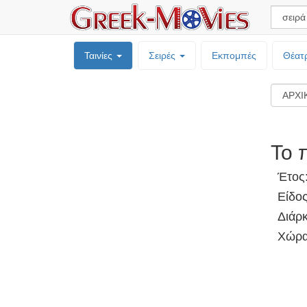
Ταινίες
Σειρές
Εκπομπές
Θέατ
Το 
Έτος
Είδος
Διάρκ
Χώρα