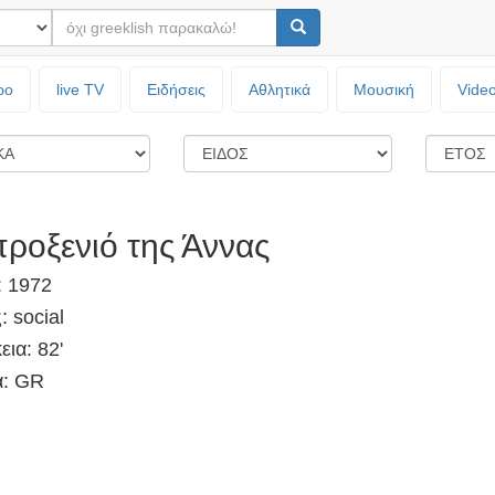
ρο
live TV
Ειδήσεις
Αθλητικά
Μουσική
Vide
προξενιό της Άννας
: 1972
: social
εια: 82'
: GR