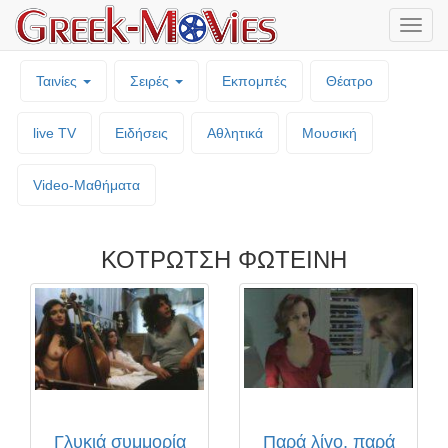
Μενο
επιλο
Ταινίες
Σειρές
Εκπομπές
Θέατρο
live TV
Ειδήσεις
Αθλητικά
Μουσική
Video-Mαθήματα
ΚΟΤΡΩΤΣΗ ΦΩΤΕΙΝΗ
Γλυκιά συμμορία
Παρά λίγο, παρά