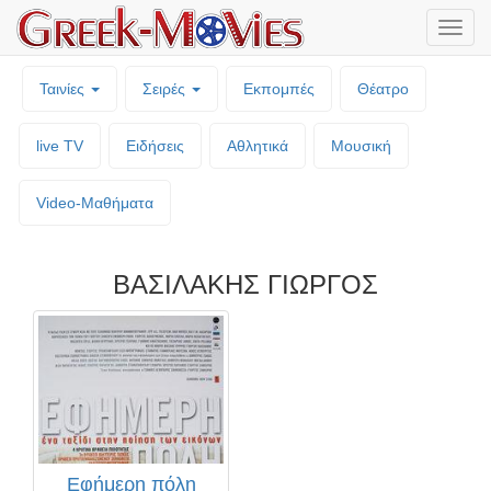
Μενο
επιλο
Ταινίες
Σειρές
Εκπομπές
Θέατρο
live TV
Ειδήσεις
Αθλητικά
Μουσική
Video-Mαθήματα
ΒΑΣΙΛΑΚΗΣ ΓΙΩΡΓΟΣ
Εφήμερη πόλη