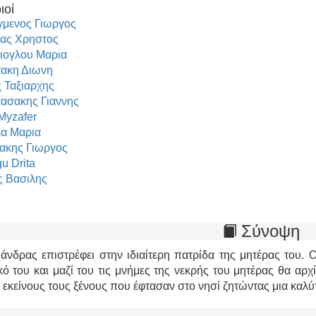
ιοί
γμενος Γιωργος
ας Χρηστος
ιογλου Μαρια
ακη Διωνη
 Ταξιαρχης
ασακης Γιαννης
 Myzafer
α Μαρια
ακης Γιωργος
u Drita
 Βασιλης
Σύνοψη
άνδρας επιστρέφει στην ιδιαίτερη πατρίδα της μητέρας του. Ο
κό του και μαζί του τις μνήμες της νεκρής του μητέρας θα αρχ
 εκείνους τους ξένους που έφτασαν στο νησί ζητώντας μια καλύ