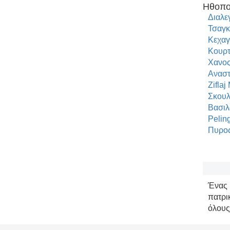
Ηθοπο
Διαλε
Τσαγκ
Κεχαγ
Κουρτ
Χανος
Αναστ
Ziflaj
Σκουλ
Βασιλ
Peling
Πυρος
Ένας 
πατρι
όλους