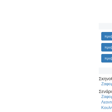
προβ
προβ
προβ
Σκηνο
Ζαφει
Σενάρι
Ζαφει
Λεοντ
Κουλι