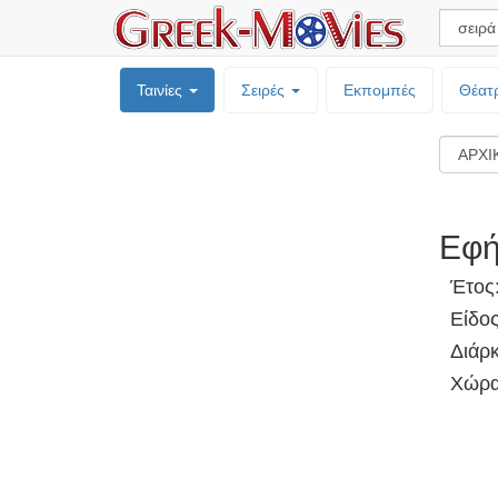
Ταινίες
Σειρές
Εκπομπές
Θέατ
Εφή
Έτος
Είδος
Διάρκ
Χώρα