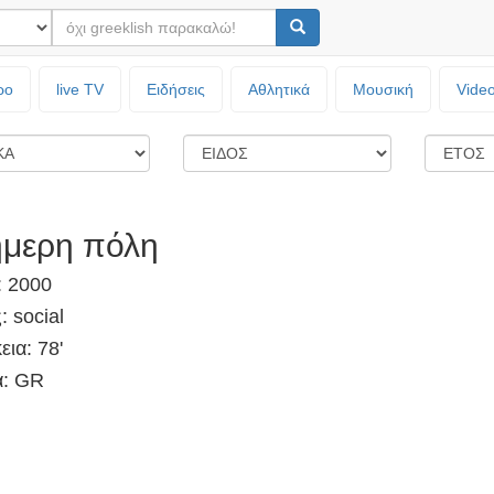
ρο
live TV
Ειδήσεις
Αθλητικά
Μουσική
Vide
μερη πόλη
: 2000
: social
εια: 78'
: GR