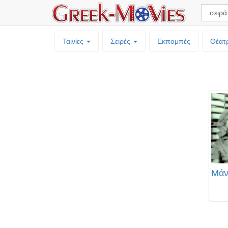
Ταινίες
Σειρές
Εκπομπές
Θέατ
Μάν