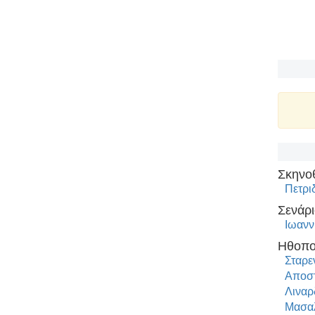
Σκηνο
Πετρι
Σενάρι
Ιωανν
Ηθοπο
Σταρε
Αποστ
Λιναρ
Μασα