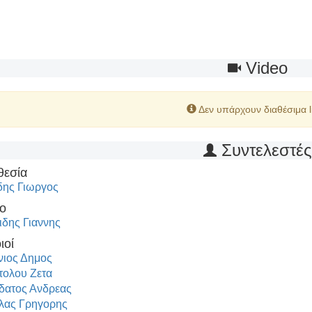
Video
Δεν υπάρχουν διαθέσιμα l
Συντελεστέ
θεσία
δης Γιωργος
ο
ιδης Γιαννης
ιοί
νιος Δημος
ολου Ζετα
δατος Ανδρεας
λας Γρηγορης