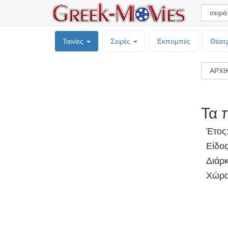
Ταινίες
Σειρές
Εκπομπές
Θέατ
Τα 
Έτος
Είδο
Διάρκ
Χώρα