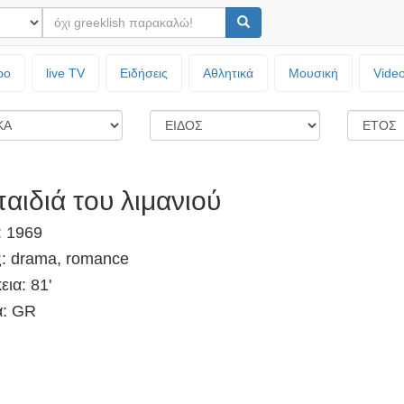
ρο
live TV
Ειδήσεις
Αθλητικά
Μουσική
Vide
παιδιά του λιμανιού
: 1969
ς: drama, romance
εια: 81'
: GR