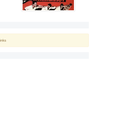
inks
ς