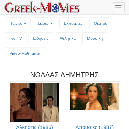
Μενο
επιλο
Ταινίες
Σειρές
Εκπομπές
Θέατρο
live TV
Ειδήσεις
Αθλητικά
Μουσική
Video-Mαθήματα
ΝΟΛΛΑΣ ΔΗΜΗΤΡΗΣ
Άλκηστις (1986)
Απουσίες (1987)