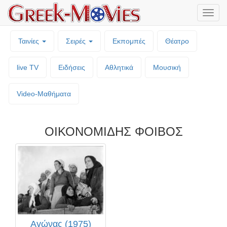
Μενο
επιλο
Ταινίες
Σειρές
Εκπομπές
Θέατρο
live TV
Ειδήσεις
Αθλητικά
Μουσική
Video-Mαθήματα
ΟΙΚΟΝΟΜΙΔΗΣ ΦΟΙΒΟΣ
Αγώνας (1975)