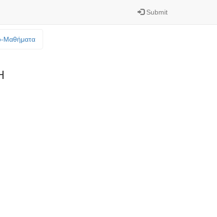
Submit
o-Mαθήματα
Η