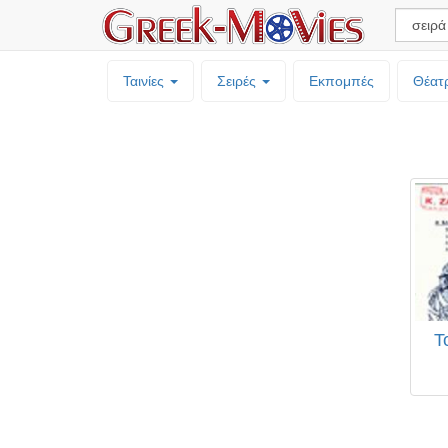
Ταινίες
Σειρές
Εκπομπές
Θέατ
Τ