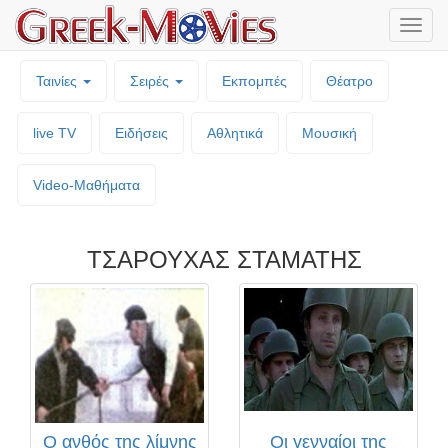
Μενο
επιλο
Ταινίες
Σειρές
Εκπομπές
Θέατρο
live TV
Ειδήσεις
Αθλητικά
Μουσική
Video-Mαθήματα
ΤΣΑΡΟΥΧΑΣ ΣΤΑΜΑΤΗΣ
Ο ανθός της λίμνης
Οι γενναίοι της