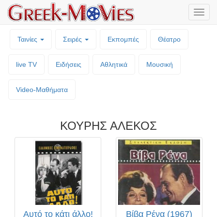
Μενο
επιλο
Ταινίες
Σειρές
Εκπομπές
Θέατρο
live TV
Ειδήσεις
Αθλητικά
Μουσική
Video-Mαθήματα
ΚΟΥΡΗΣ ΑΛΕΚΟΣ
Αυτό το κάτι άλλο!
Βίβα Ρένα (1967)