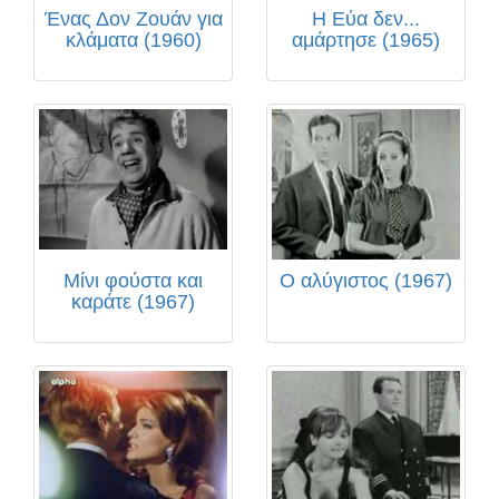
Ένας Δον Ζουάν για
Η Εύα δεν...
κλάματα (1960)
αμάρτησε (1965)
Μίνι φούστα και
Ο αλύγιστος (1967)
καράτε (1967)