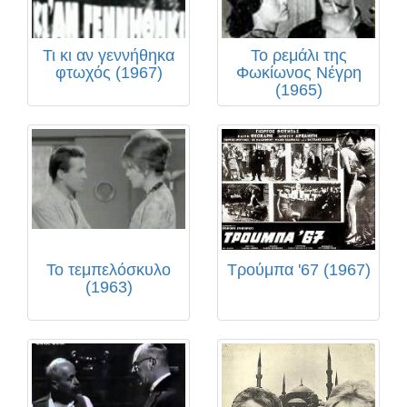
Τι κι αν γεννήθηκα
Το ρεμάλι της
φτωχός (1967)
Φωκίωνος Νέγρη
(1965)
Το τεμπελόσκυλο
Τρούμπα '67 (1967)
(1963)