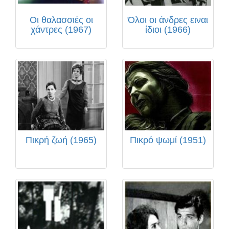
Οι θαλασσιές οι
Όλοι οι άνδρες ειναι
χάντρες (1967)
ίδιοι (1966)
Πικρή ζωή (1965)
Πικρό ψωμί (1951)