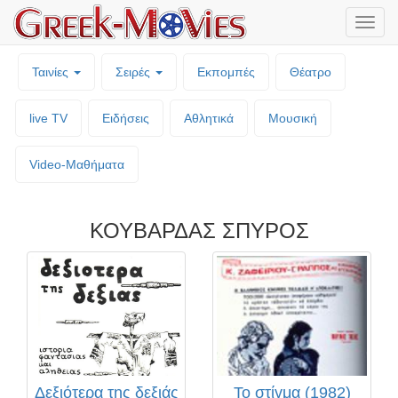
Μενο
επιλο
Ταινίες
Σειρές
Εκπομπές
Θέατρο
live TV
Ειδήσεις
Αθλητικά
Μουσική
Video-Mαθήματα
ΚΟΥΒΑΡΔΑΣ ΣΠΥΡΟΣ
Δεξιότερα της δεξιάς
Το στίγμα (1982)