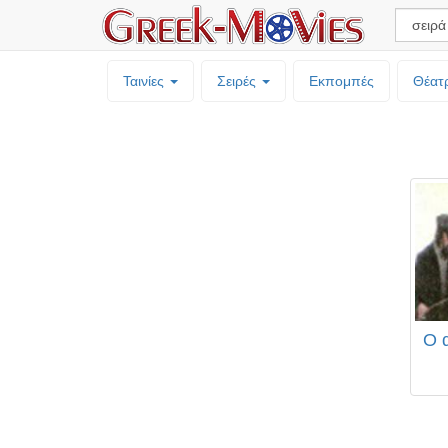
Ταινίες
Σειρές
Εκπομπές
Θέατ
Ο 