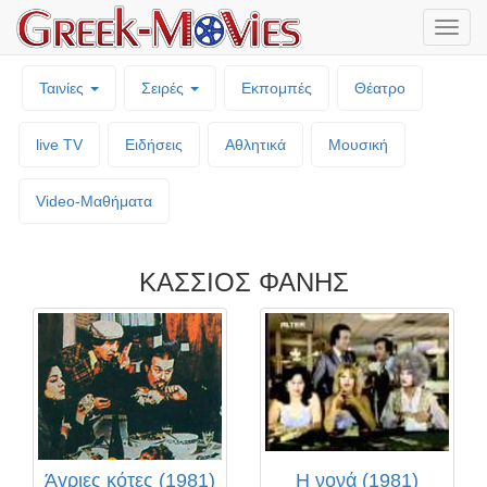
Μενο
επιλο
Ταινίες
Σειρές
Εκπομπές
Θέατρο
live TV
Ειδήσεις
Αθλητικά
Μουσική
Video-Mαθήματα
ΚΑΣΣΙΟΣ ΦΑΝΗΣ
Άγριες κότες (1981)
Η νονά (1981)