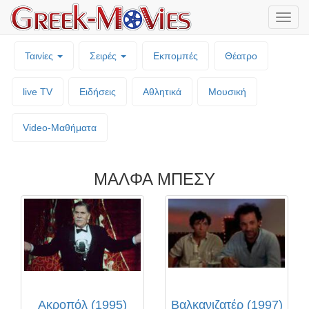
Μενο
επιλο
Ταινίες
Σειρές
Εκπομπές
Θέατρο
live TV
Ειδήσεις
Αθλητικά
Μουσική
Video-Mαθήματα
ΜΑΛΦΑ ΜΠΕΣΥ
Ακροπόλ (1995)
Βαλκανιζατέρ (1997)