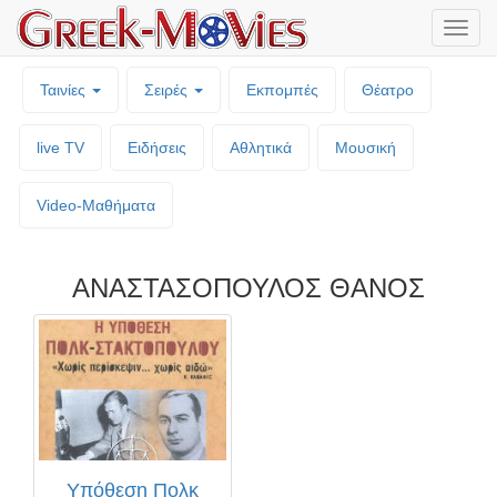
Μενο
επιλο
Ταινίες
Σειρές
Εκπομπές
Θέατρο
live TV
Ειδήσεις
Αθλητικά
Μουσική
Video-Mαθήματα
ΑΝΑΣΤΑΣΟΠΟΥΛΟΣ ΘΑΝΟΣ
Υπόθεση Πολκ