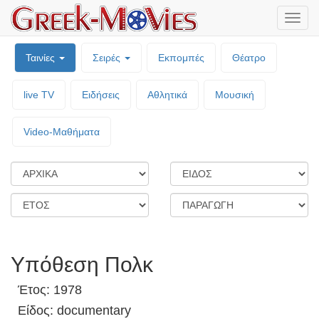
Μενο
επιλο
Ταινίες
Σειρές
Εκπομπές
Θέατρο
live TV
Ειδήσεις
Αθλητικά
Μουσική
Video-Mαθήματα
Υπόθεση Πολκ
Έτος: 1978
Είδος: documentary