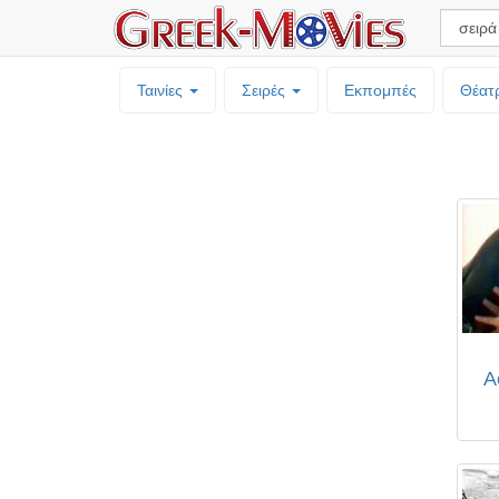
Ταινίες
Σειρές
Εκπομπές
Θέατ
Α