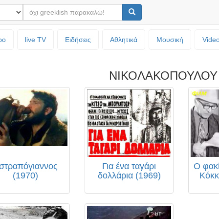
ρο
live TV
Ειδήσεις
Αθλητικά
Μουσική
Vide
ΝΙΚΟΛΑΚΟΠΟΥΛΟΥ
στραπόγιαννος
Για ένα ταγάρι
Ο φακ
(1970)
δολλάρια (1969)
Κόκκ