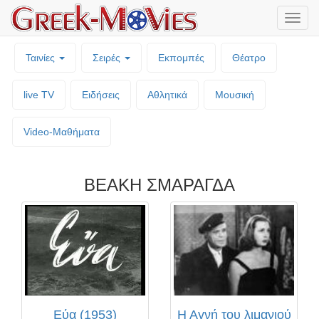
Μενο
επιλο
Ταινίες
Σειρές
Εκπομπές
Θέατρο
live TV
Ειδήσεις
Αθλητικά
Μουσική
Video-Mαθήματα
ΒΕΑΚΗ ΣΜΑΡΑΓΔΑ
Εύα (1953)
Η Αγνή του λιμανιού