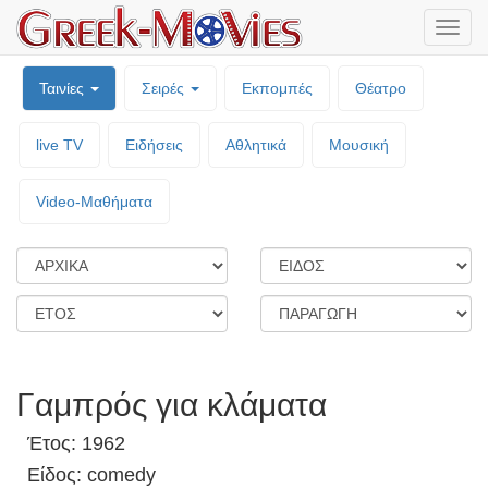
Μενο
επιλο
Ταινίες
Σειρές
Εκπομπές
Θέατρο
live TV
Ειδήσεις
Αθλητικά
Μουσική
Video-Mαθήματα
Γαμπρός για κλάματα
Έτος: 1962
Είδος: comedy