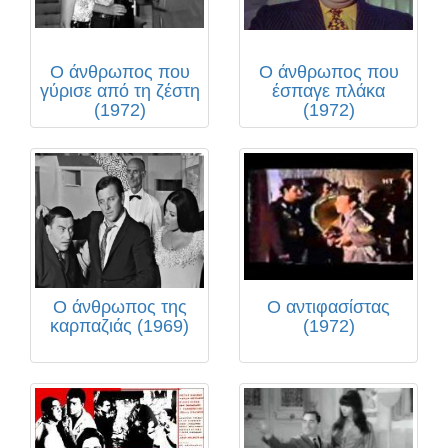
Ο άνθρωπος που
Ο άνθρωπος που
γύρισε από τη ζέστη
έσπαγε πλάκα
(1972)
(1972)
Ο άνθρωπος της
Ο αντιφασίστας
καρπαζιάς (1969)
(1972)