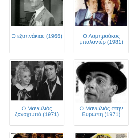
Ο εξυπνάκιας (1966)
Ο Λαμπρούκος
μπαλαντέρ (1981)
Ο Μανωλιός
Ο Μανωλιός στην
ξαναχτυπά (1971)
Ευρώπη (1971)