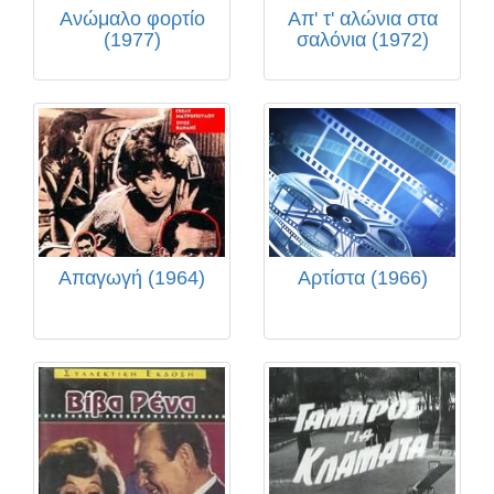
Ανώμαλο φορτίο
Απ' τ' αλώνια στα
(1977)
σαλόνια (1972)
Απαγωγή (1964)
Αρτίστα (1966)