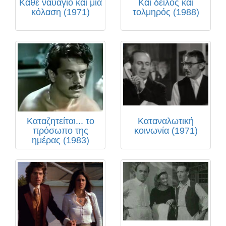
Κάθε ναυάγιο και μια
Και δειλός και
κόλαση (1971)
τολμηρός (1988)
Καταζητείται... το
Καταναλωτική
πρόσωπο της
κοινωνία (1971)
ημέρας (1983)