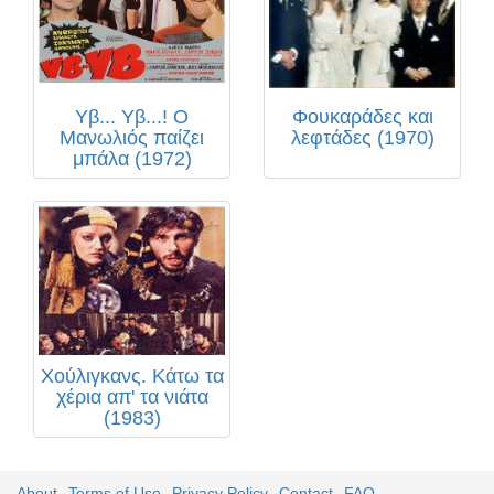
Υβ... Υβ...! Ο
Φουκαράδες και
Μανωλιός παίζει
λεφτάδες (1970)
μπάλα (1972)
Χούλιγκανς. Κάτω τα
χέρια απ' τα νιάτα
(1983)
About
Terms of Use
Privacy Policy
Contact
FAQ