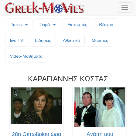
Μενο
επιλο
Ταινίες
Σειρές
Εκπομπές
Θέατρο
live TV
Ειδήσεις
Αθλητικά
Μουσική
Video-Mαθήματα
ΚΑΡΑΓΙΑΝΝΗΣ ΚΩΣΤΑΣ
28η Οκτωβρίου ώρα
Αγάπη μου