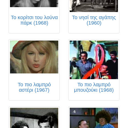
Το κορίτσι του λούνα
Το νησί της αγάπης
πάρκ (1968)
(1960)
Το πιο λαμπρό
Το πιο λαμπρό
αστέρι (1967)
μπουζούκι (1968)