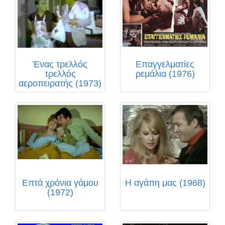
Ένας τρελλός
Επαγγελματίες
τρελλός
ρεμάλια (1976)
αεροπειρατής (1973)
Επτά χρόνια γάμου
Η αγάπη μας (1968)
(1972)