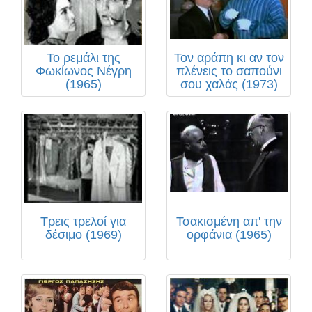
Το ρεμάλι της
Τον αράπη κι αν τον
Φωκίωνος Νέγρη
πλένεις το σαπούνι
(1965)
σου χαλάς (1973)
Τρεις τρελοί για
Τσακισμένη απ' την
δέσιμο (1969)
ορφάνια (1965)