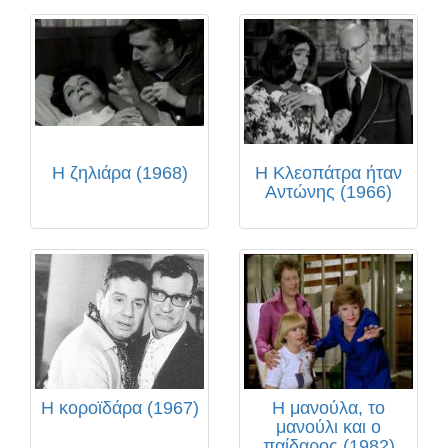
Η ζηλιάρα (1968)
Η Κλεοπάτρα ήταν
Αντώνης (1966)
Η κοροϊδάρα (1967)
Η μανούλα, το
μανούλι και ο
παίδαρος (1982)