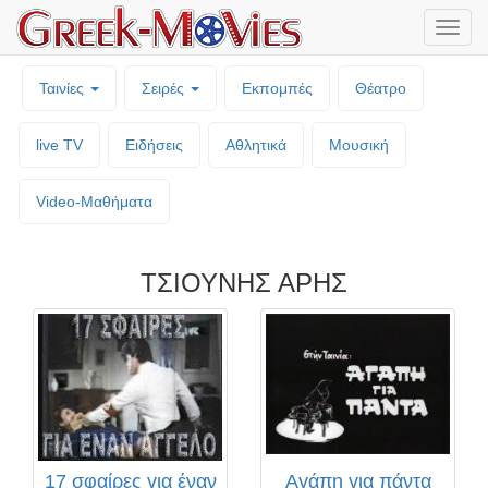
Μενο
επιλο
Ταινίες
Σειρές
Εκπομπές
Θέατρο
live TV
Ειδήσεις
Αθλητικά
Μουσική
Video-Mαθήματα
ΤΣΙΟΥΝΗΣ ΑΡΗΣ
17 σφαίρες για έναν
Αγάπη για πάντα