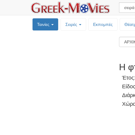
Ταινίες
Σειρές
Εκπομπές
Θέατ
Η φ
Έτος
Είδο
Διάρκ
Χώρα