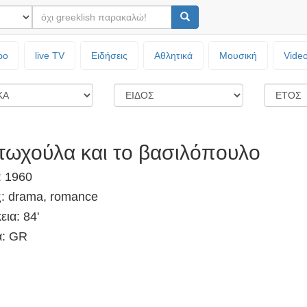
ρο
live TV
Ειδήσεις
Αθλητικά
Μουσική
Vide
τωχούλα και το βασιλόπουλο
: 1960
ς: drama, romance
εια: 84'
: GR