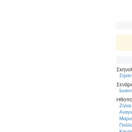
Σκηνο
Στραν
Σενάρι
Ιωανν
Ηθοπο
Ζηλια
Αναγ
Μαριν
Πολλα
Καμπα