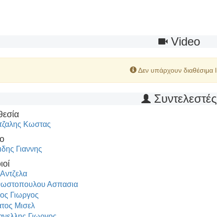
Video
Δεν υπάρχουν διαθέσιμα l
Συντελεστέ
θεσία
τζαλης Κωστας
ο
ιδης Γιαννης
ιοί
 Αντζελα
νωστοπουλου Ασπασια
ος Γιωργος
τος Μισελ
νελλης Γιωργος