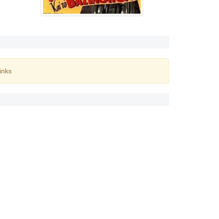
inks
ς